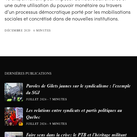
une autre utilisation du pouvoir monétaire au travers
d’un processus démocratique porté par les mobilisations
sociales et concrétisé dans de nouvelles institutions.
DÉCEMBRE 2020
6 MINUTES
DERNIÈRES PUBLICATIONS
Paroles de Gilets jaunes sur le syndicalisme : l’exemple
du SGJ
JUILLET 2026
7 MINUTES
Les relations entre syndicats et partis politiques au
Québec
JUILLET 2026
9 MINUTES
Faire sens dans la crise: le PTB et l’héritage militant