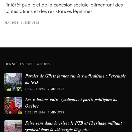
l’intérêt public et de la cohésion sociale, alimentant des
contestations et des résistances légitimes.
MAI 2024
11 MINUTES
DERNIÈRES PUBLICATIONS
Paroles de Gilets jaunes sur le syndicalisme : l’exemple
du SGJ
JUILLET 2026
7 MINUTES
Les relations entre syndicats et partis politiques au
Québec
JUILLET 2026
9 MINUTES
Faire sens dans la crise: le PTB et l’héritage militant
syndical dans la sidérurgie liégeoise