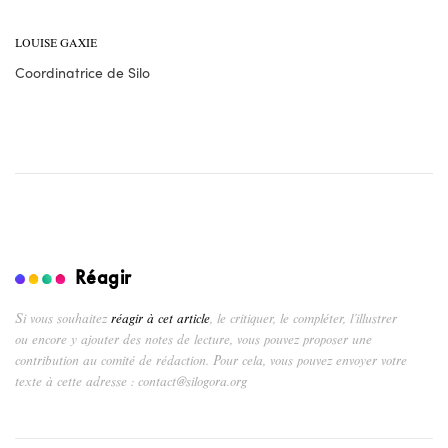
LOUISE GAXIE
Coordinatrice de Silo
Réagir
Si vous souhaitez
réagir à cet article
, le critiquer, le compléter, l’illustrer
ou encore y ajouter des notes de lecture, vous pouvez proposer une
contribution au comité de rédaction. Pour cela, vous pouvez envoyer votre
texte à cette adresse : contact@silogora.org