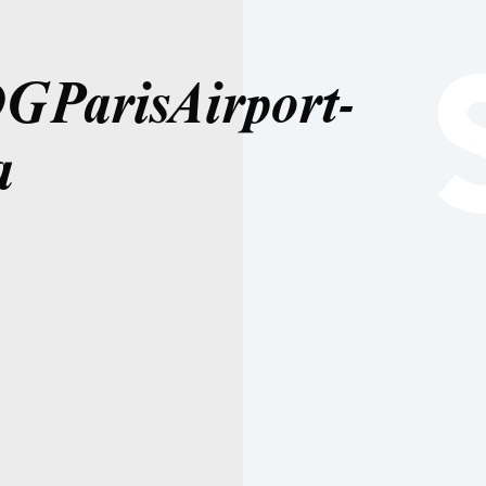
GParisAirport-
a