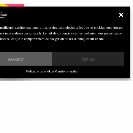
COCOQUIZ
Avril 2026
 meilleures expériences, nous utilisons des technologies telles que les cookies pour stocker
aux informations des appareils. Le fait de consentir à ces technologies nous permettra de
nnées telles que le comportement de navigation ou les ID uniques sur ce site.
Nous avons besoin de médias
Accepter
Refuser
démocratiques, pas de propagande
d’entreprises ou d’État
Politique de cookies
Mentions légales
ILONEWS