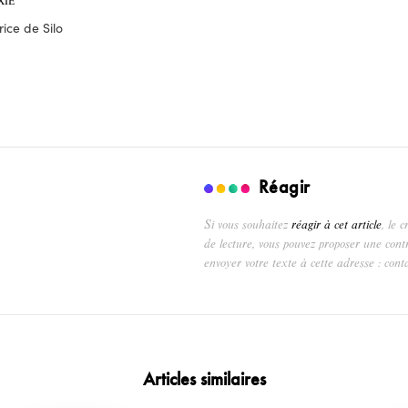
XIE
ice de Silo
Réagir
Si vous souhaitez
réagir à cet article
, le 
de lecture, vous pouvez proposer une cont
envoyer votre texte à cette adresse : cont
Articles similaires