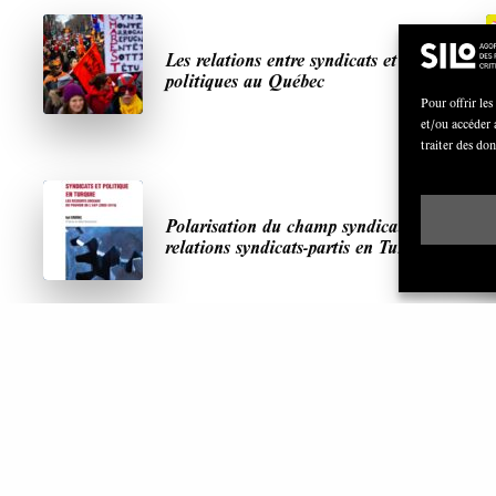
Les relations entre syndicats et partis
politiques au Québec
Pour offrir les
et/ou accéder 
traiter des do
Polarisation du champ syndical:
relations syndicats-partis en Turquie
ARTICLES LES PLUS LUS
S