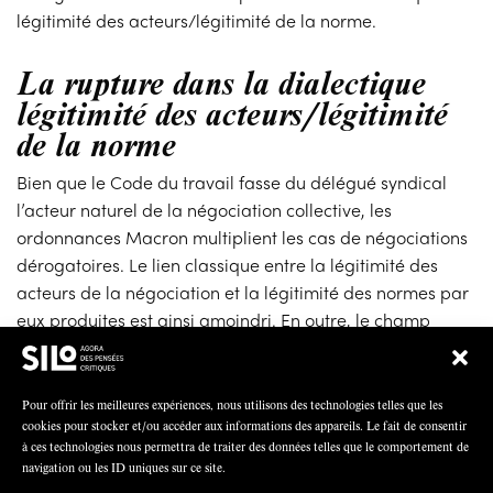
légitimité des acteurs/légitimité de la norme.
La rupture dans la dialectique
légitimité des acteurs/légitimité
de la norme
Bien que le Code du travail fasse du délégué syndical
l’acteur naturel de la négociation collective, les
ordonnances Macron multiplient les cas de négociations
dérogatoires. Le lien classique entre la légitimité des
acteurs de la négociation et la légitimité des normes par
eux produites est ainsi amoindri. En outre, le champ
d’application de la négociation dérogatoire tel qu’issu
des ordonnances Macron introduit de nouveaux risques
pour les salariés.
Pour offrir les meilleures expériences, nous utilisons des technologies telles que les
cookies pour stocker et/ou accéder aux informations des appareils. Le fait de consentir
La légitimité restreinte des négociations dérogatoires…
à ces technologies nous permettra de traiter des données telles que le comportement de
navigation ou les ID uniques sur ce site.
Les ordonnances ont modifié les « modalités de