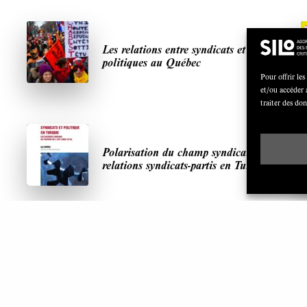
Les relations entre syndicats et partis
politiques au Québec
Pour offrir les
et/ou accéder 
traiter des do
Polarisation du champ syndical:
relations syndicats-partis en Turquie
ARTICLES LES PLUS LUS
S