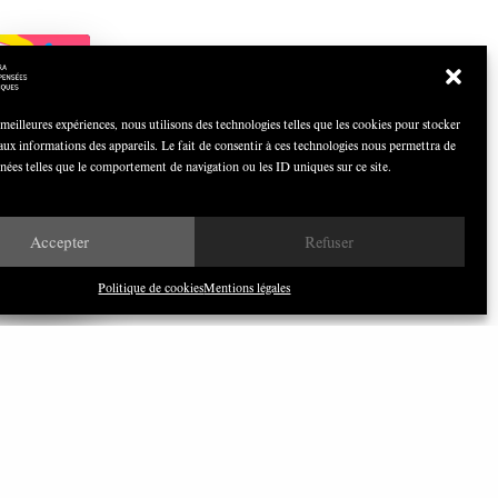
COCOQUIZ
Avril 2026
 meilleures expériences, nous utilisons des technologies telles que les cookies pour stocker
aux informations des appareils. Le fait de consentir à ces technologies nous permettra de
nnées telles que le comportement de navigation ou les ID uniques sur ce site.
Nous avons besoin de médias
Accepter
Refuser
démocratiques, pas de propagande
d’entreprises ou d’État
Politique de cookies
Mentions légales
ILONEWS