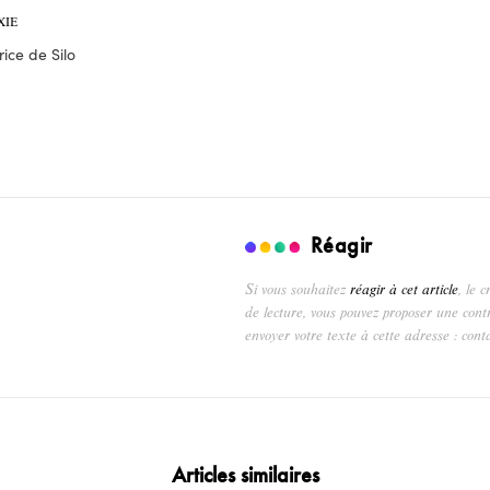
XIE
ice de Silo
Réagir
Si vous souhaitez
réagir à cet article
, le 
de lecture, vous pouvez proposer une cont
envoyer votre texte à cette adresse : cont
Articles similaires