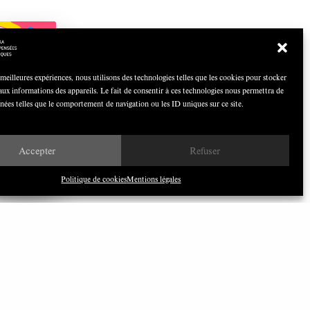
COCOQUIZ
Avril 2026
 meilleures expériences, nous utilisons des technologies telles que les cookies pour stocker
aux informations des appareils. Le fait de consentir à ces technologies nous permettra de
nnées telles que le comportement de navigation ou les ID uniques sur ce site.
Nous avons besoin de médias
Accepter
Refuser
démocratiques, pas de propagande
d’entreprises ou d’État
Politique de cookies
Mentions légales
ILONEWS