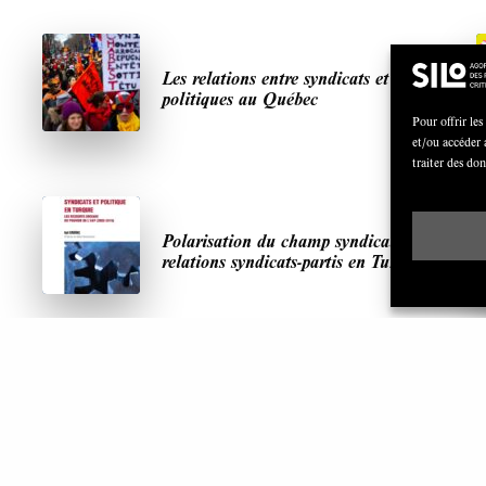
Les relations entre syndicats et partis
politiques au Québec
Pour offrir les
et/ou accéder 
traiter des do
Polarisation du champ syndical:
relations syndicats-partis en Turquie
ARTICLES LES PLUS LUS
S