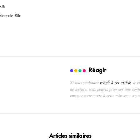
XIE
ice de Silo
Réagir
Si vous souhaitez
réagir à cet article
, le 
de lecture, vous pouvez proposer une cont
envoyer votre texte à cette adresse : cont
Articles similaires