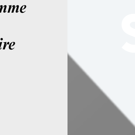
omme
ire