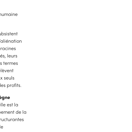
 humaine
ubsistent
’aliénation
 racines
iés, leurs
es termes
relèvent
x seuls
es profits.
règne
lle est la
ppement de la
tructurantes
de