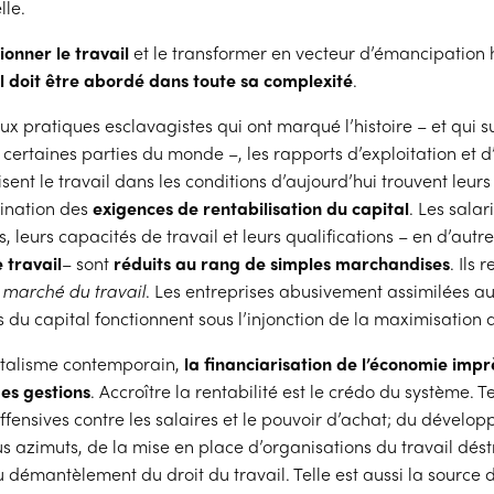
lle.
ionner le travail
et le transformer en vecteur d’émancipation
l
doit être abordé dans toute sa complexité
.
x pratiques esclavagistes qui ont marqué l’histoire – et qui s
certaines parties du monde –, les rapports d’exploitation et d
sent le travail dans les conditions d’aujourd’hui trouvent leurs
ination des
exigences de rentabilisation du capital
. Les salar
 leurs capacités de travail et leurs qualifications – en d’autr
 travail
– sont
réduits au rang de simples marchandises
. Ils 
u
marché du travail
. Les entreprises abusivement assimilées au
s du capital fonctionnent sous l’injonction de la maximisation d
italisme contemporain,
la financiarisation de l’économie imp
es gestions
. Accroître la rentabilité est le crédo du système. Te
ffensives contre les salaires et le pouvoir d’achat; du dévelo
us azimuts, de la mise en place d’organisations du travail dés
 démantèlement du droit du travail. Telle est aussi la source 