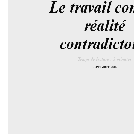
Le travail c
réalité
contradicto
Temps de lecture :
3
minutes
SEPTEMBRE 2016