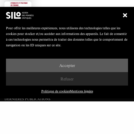
Polarisation du champ syndical: relations
syndicats-partis en Turquie
Pour offrir les meilleures expériences, nous utilisons des technologies telles que les
cookies pour stocker et/ou accéder aux informations des appareils. Le fait de consentir
à ces technologies nous permettra de traiter des données telles que le comportement de
navigation ou les ID uniques sur ce site.
Nous avons besoin de médias démocratiques,
pas de propagande d’entreprises ou d’État
Accepter
Refuser
Politique de cookies
Mentions légales
DERNIÈRES PUBLICATIONS
Paroles de Gilets jaunes sur le syndicalisme : l’exemple
du SGJ
JUILLET 2026
7 MINUTES