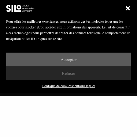
Polarisation du champ syndical: relations
syndicats-partis en Turquie
Pour offrir les meilleures expériences, nous utilisons des technologies telles que les
cookies pour stocker et/ou accéder aux informations des appareils. Le fait de consentir
à ces technologies nous permettra de traiter des données telles que le comportement de
navigation ou les ID uniques sur ce site.
Nous avons besoin de médias démocratiques,
pas de propagande d’entreprises ou d’État
Accepter
Refuser
Politique de cookies
Mentions légales
DERNIÈRES PUBLICATIONS
Paroles de Gilets jaunes sur le syndicalisme : l’exemple
du SGJ
JUILLET 2026
7 MINUTES
Les relations entre syndicats et partis politiques au
Québec