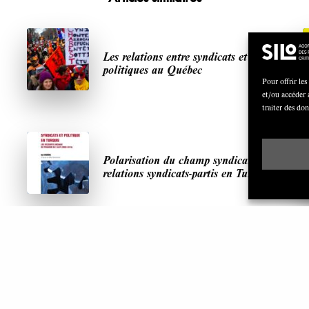
Les relations entre syndicats et partis
politiques au Québec
Pour offrir les
et/ou accéder 
traiter des do
Polarisation du champ syndical:
relations syndicats-partis en Turquie