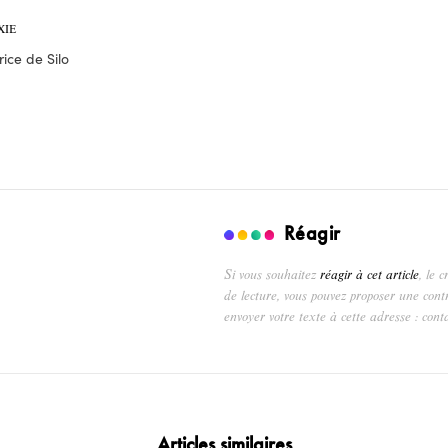
XIE
ice de Silo
Réagir
Si vous souhaitez
réagir à cet article
, le 
de lecture, vous pouvez proposer une cont
envoyer votre texte à cette adresse : cont
Articles similaires