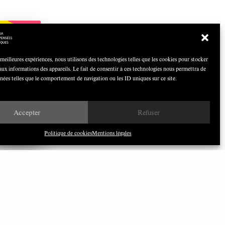
COCOQUIZ
Avril 2026
 meilleures expériences, nous utilisons des technologies telles que les cookies pour stocker
aux informations des appareils. Le fait de consentir à ces technologies nous permettra de
nnées telles que le comportement de navigation ou les ID uniques sur ce site.
Nous avons besoin de médias
Accepter
Refuser
démocratiques, pas de propagande
d’entreprises ou d’État
Politique de cookies
Mentions légales