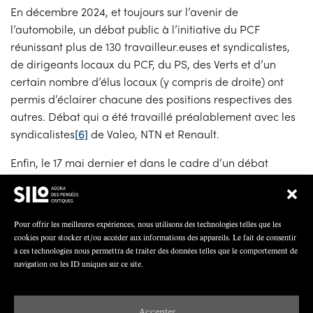
En décembre 2024, et toujours sur l’avenir de
l’automobile, un débat public à l’initiative du PCF
réunissant plus de 130 travailleur.euses et syndicalistes,
de dirigeants locaux du PCF, du PS, des Verts et d’un
certain nombre d’élus locaux (y compris de droite) ont
permis d’éclairer chacune des positions respectives des
autres. Débat qui a été travaillé préalablement avec les
syndicalistes
[6]
de Valeo, NTN et Renault.
Enfin, le 17 mai dernier et dans le cadre d’un débat
portant sur
« Comment prendre le pouvoir sur les choix
stratégiques du pays et des entreprises ? »
organisé par
le PCF dans le cadre de sa campagne
« Une nouvelle
Pour offrir les meilleures expériences, nous utilisons des technologies telles que les
industrialisation pour la France »
, j’ai tenté d’expliquer les
cookies pour stocker et/ou accéder aux informations des appareils. Le fait de consentir
évolutions et conséquences résultant de
« l’ingénierie
à ces technologies nous permettra de traiter des données telles que le comportement de
navigation ou les ID uniques sur ce site.
politique »
mise en œuvre et évoquée plus haut, ainsi que
les responsabilités qui incombent au syndicalisme et au
PCF.
Accepter