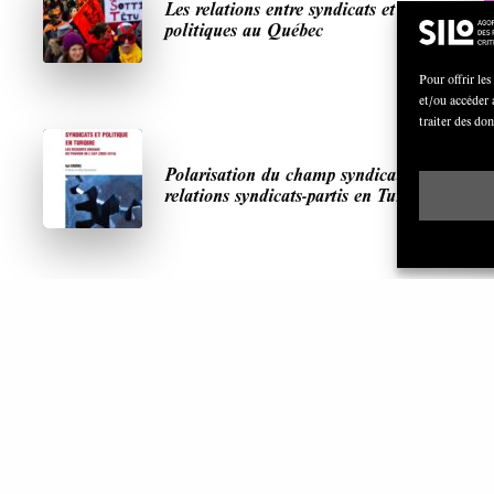
Les relations entre syndicats et partis
politiques au Québec
Pour offrir les
et/ou accéder 
traiter des do
Polarisation du champ syndical:
relations syndicats-partis en Turquie
ARTICLES LES PLUS LUS
S
A
Green Deal européen: nouvelles ambitions,
même recette