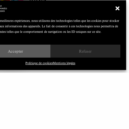
Avril 2026
 meilleures expériences, nous utilisons des technologies telles que les cookies pour stocker
aux informations des appareils. Le fait de consentir à ces technologies nous permettra de
nnées telles que le comportement de navigation ou les ID uniques sur ce site.
Nous avons besoin de médias
démocratiques, pas de propagande
Accepter
Refuser
d’entreprises ou d’État
Politique de cookies
Mentions légales
ILONEWS
bonnez-vous à notre newsletter