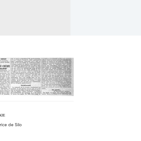
XIE
ice de Silo