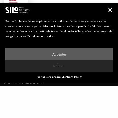
Polarisation du champ syndical: relations
syndicats-partis en Turquie
Pour offrir les meilleures expériences, nous utilisons des technologies telles que les
cookies pour stocker et/ou accéder aux informations des appareils. Le fait de consentir
à ces technologies nous permettra de traiter des données telles que le comportement de
navigation ou les ID uniques sur ce site.
Nous avons besoin de médias démocratiques,
pas de propagande d’entreprises ou d’État
Accepter
Refuser
Politique de cookies
Mentions légales
DERNIÈRES PUBLICATIONS
Paroles de Gilets jaunes sur le syndicalisme : l’exemple
du SGJ
JUILLET 2026
7 MINUTES
Les relations entre syndicats et partis politiques au