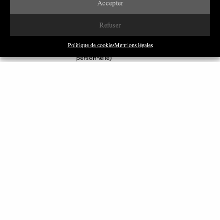
Accepter
Refuser
Déesse Aphrodite ou
Politique de cookies
Mentions légales
Hécate. Marbre (photo
personnelle)
Au 25 mars 2025, l’Unesco observe, en se basant sur des
images satellitaires, des dommages sur 94 sites cultuels
gaziotes : 12 sites religieux, 61 bâtiments d’intérêt
historique et/ ou artistiques, 7 sites archéologiques, 6
monuments et 3 dépôts de biens culturels mobiliers et 1
musée (voir l’exposition à l’Institut du Monde arabe,
«
Trésors sauvés de Gaza. 5000 ans d’histoire »
.