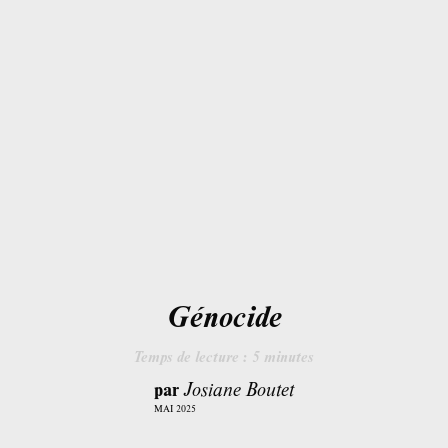
Génocide
Temps de lecture :
5
minutes
par
Josiane Boutet
MAI 2025