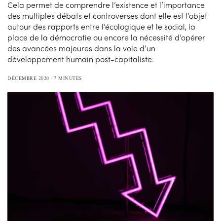
Cela permet de comprendre l’existence et l’importance
des multiples débats et controverses dont elle est l’objet
autour des rapports entre l’écologique et le social, la
place de la démocratie ou encore la nécessité d’opérer
des avancées majeures dans la voie d’un
développement humain post-capitaliste.
DÉCEMBRE 2020
7 MINUTES