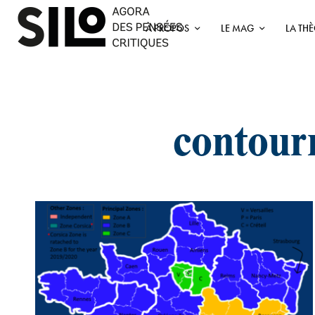
À PROPOS
LE MAG
LA TH
contourn