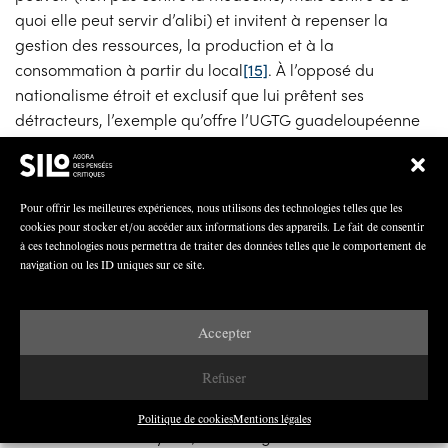
quoi elle peut servir d’alibi) et invitent à repenser la
gestion des ressources, la production et à la
consommation à partir du local
[15]
. À l’opposé du
nationalisme étroit et exclusif que lui prêtent ses
détracteurs, l’exemple qu’offre l’UGTG guadeloupéenne
est celui d’une organisation qui n’a pas désisté de sa
vocation universelle au milieu de la catastrophe
planétaire.
Pour offrir les meilleures expériences, nous utilisons des technologies telles que les
cookies pour stocker et/ou accéder aux informations des appareils. Le fait de consentir
Parce qu’ils portent avec eux la mémoire de l’anti-
à ces technologies nous permettra de traiter des données telles que le comportement de
imperialisme, le LKP et l’UGTG critiquent d’ailleurs la
navigation ou les ID uniques sur ce site.
logique « déshumanisante » (
démounaj
) habillement
dissimulée derrière les logiques de l’aide, logiques qui se
Accepter
révèlent souvent beaucoup plus sélectives et proches du
capital que ne le laissent supposer les idéaux
Refuser
républicains ou les principes de continuité du service
public. Déjà, des voix s’élèvent pour accompagner ce
Politique de cookies
Mentions légales
mouvement : en Guyane, où les organisations