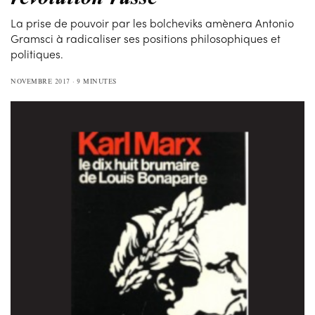
La prise de pouvoir par les bolcheviks amènera Antonio
Gramsci à radicaliser ses positions philosophiques et
politiques.
NOVEMBRE 2017
9 MINUTES