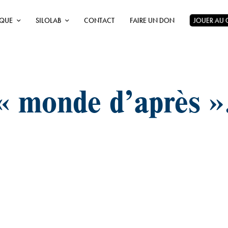
ÈQUE
SILOLAB
CONTACT
FAIRE UN DON
JOUER AU
« monde d’après »