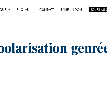
ÈQUE
SILOLAB
CONTACT
FAIRE UN DON
JOUER AU
polarisation genré