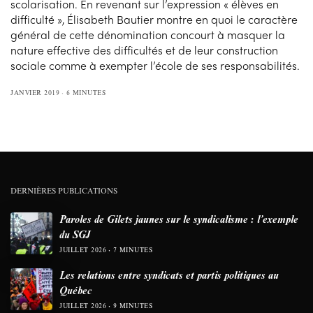
scolarisation. En revenant sur l’expression « élèves en
difficulté », Élisabeth Bautier montre en quoi le caractère
général de cette dénomination concourt à masquer la
nature effective des difficultés et de leur construction
sociale comme à exempter l’école de ses responsabilités.
JANVIER 2019
6 MINUTES
DERNIÈRES PUBLICATIONS
Paroles de Gilets jaunes sur le syndicalisme : l’exemple
du SGJ
JUILLET 2026
7 MINUTES
Les relations entre syndicats et partis politiques au
Québec
JUILLET 2026
9 MINUTES