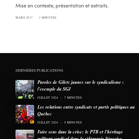
Mise en contexte, présentation et extraits.
MARS 2017
3 MINUTES
DERNIÈRES PUBLICATIONS
Paroles de Gilets jaunes sur le syndicalisme :
l’exemple du SGJ
JUILLET 2026
7 MINUTES
Les relations entre syndicats et partis politiques au
Québec
JUILLET 2026
9 MINUTES
Faire sens dans la crise: le PTB et l’héritage
militant syndical dans la sidérurgie liégeoise