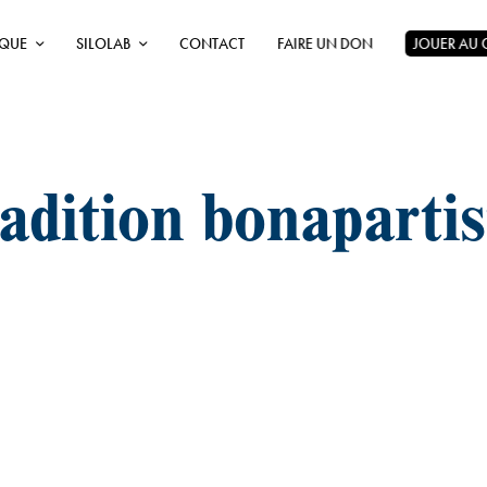
ÈQUE
SILOLAB
CONTACT
FAIRE UN DON
JOUER AU
radition bonapartis