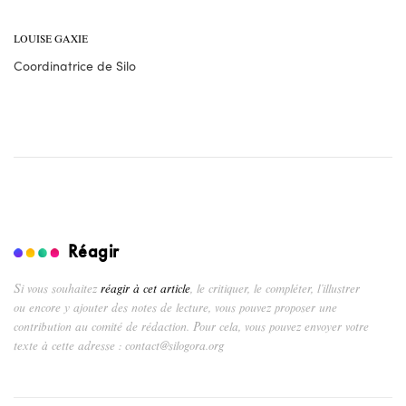
LOUISE GAXIE
Coordinatrice de Silo
Réagir
Si vous souhaitez
réagir à cet article
, le critiquer, le compléter, l’illustrer
ou encore y ajouter des notes de lecture, vous pouvez proposer une
contribution au comité de rédaction. Pour cela, vous pouvez envoyer votre
texte à cette adresse : contact@silogora.org