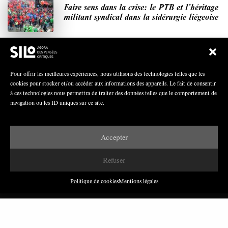
Faire sens dans la crise: le PTB et l’héritage
militant syndical dans la sidérurgie liégeoise
Polarisation du champ syndical: relations
Pour offrir les meilleures expériences, nous utilisons des technologies telles que les
syndicats-partis en Turquie
cookies pour stocker et/ou accéder aux informations des appareils. Le fait de consentir
à ces technologies nous permettra de traiter des données telles que le comportement de
navigation ou les ID uniques sur ce site.
Nous avons besoin de médias démocratiques,
Accepter
pas de propagande d’entreprises ou d’État
Refuser
Politique de cookies
Mentions légales
DERNIÈRES PUBLICATIONS