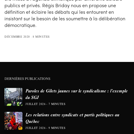
publics et privés. Régis Briday nous en propose une
définition et éclaire les débats qui les entourent en
insistant sur le besoin de les soumettre à la délibération
démocratique.
DÉCEMBRE 2020
8 MINUTES
DERNIÈRES PUBLICATIONS
Paroles de Gilets jaunes sur le syndicalisme : l’exemple
du SGJ
JUILLET 2026
7 MINUTES
Les relations entre syndicats et partis politiques au
Québec
JUILLET 2026
9 MINUTES