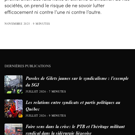
sociétés, on prend le risque de ne savoir lutter
efficacement ni contre l’une ni contre l’autre.
NOVEMBRE 2025
9 MINUTES
DERNIÈRES PUBLICATIONS
Paroles de Gilets jaunes sur le syndicalisme : l’exemple
du SGJ
JUILLET 2026
7 MINUTES
Les relations entre syndicats et partis politiques au
Québec
JUILLET 2026
9 MINUTES
Faire sens dans la crise: le PTB et l’héritage militant
syndical dans la sidérurgie liégeoise