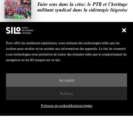
Faire sens dans la crise: le PTB et l’héritage
militant syndical dans la sidérurgie liégeoise
Polarisation du champ syndical: relations
Pour offrir les meilleures expériences, nous utilisons des technologies telles que les
syndicats-partis en Turquie
cookies pour stocker et/ou accéder aux informations des appareils. Le fait de consentir
à ces technologies nous permettra de traiter des données telles que le comportement de
navigation ou les ID uniques sur ce site.
Nous avons besoin de médias démocratiques,
Accepter
pas de propagande d’entreprises ou d’État
Refuser
Politique de cookies
Mentions légales
DERNIÈRES PUBLICATIONS