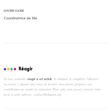
LOUISE GAXIE
Coordinatrice de Silo
Réagir
Si vous souhaitez
réagir à cet article
, le critiquer, le compléter, l’illustrer
ou encore y ajouter des notes de lecture, vous pouvez proposer une
contribution au comité de rédaction. Pour cela, vous pouvez envoyer votre
texte à cette adresse : contact@silogora.org