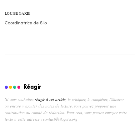
LOUISE GAXIE
Coordinatrice de Silo
Réagir
Si vous souhaitez
réagir à cet article
, le critiquer, le compléter, l’illustrer
ou encore y ajouter des notes de lecture, vous pouvez proposer une
contribution au comité de rédaction. Pour cela, vous pouvez envoyer votre
texte à cette adresse : contact@silogora.org