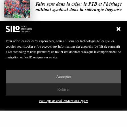
Faire sens dans la crise: le PTB et l’héritage
militant syndical dans la sidérurgie liégeoise
Polarisation du champ syndical: relations
Pour offrir les meilleures expériences, nous utilisons des technologies telles que les
syndicats-partis en Turquie
cookies pour stocker et/ou accéder aux informations des appareils. Le fait de consentir
à ces technologies nous permettra de traiter des données telles que le comportement de
navigation ou les ID uniques sur ce site.
Nous avons besoin de médias démocratiques,
Accepter
pas de propagande d’entreprises ou d’État
Refuser
Politique de cookies
Mentions légales
DERNIÈRES PUBLICATIONS