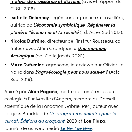
moteur de croissance et d’avenir
(avis et rapport du
CESE, 2018).
Isabelle Delannoy
, ingénieure agronome, conseillère,
autrice de
L’économie symbiotique, Régénérer la
planète l’économie et la société
(Ed. Actes Sud 2017).
Nicolas Dufrêne
, directeur de l’Institut Rousseau, co-
auteur avec Alain Grandjean d’
Une monnaie
écologique
(ed. Odile Jacob, 2020).
Marc Dufumier
, agronome, interviewé par Olivier Le
Naire dans
L’agroécologie peut nous sauver ?
(Acte
Sud, 2019).
Animé par
Alain Pagano
, maître de conférences en
écologie à l’université d’Angers, membre du Conseil
scientifique de la Fondation Gabriel Péri, auteur avec
Jacques Baudrier de
Un programme unitaire pour le
climat, Éditions du croquant
, 2020 et
Lou Plaza
,
journaliste au web média
Le Vent se lève
.