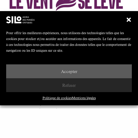
Pour offrir les meilleures expériences, nous utilisons des technologies telles que les
cookies pour stocker et/ou accéder aux informations des appareils. Le fait de consentir
à ces technologies nous permettra de traiter des données telles que le comportement de
navigation ou les ID uniques sur ce site.
Accepter
Refuser
Réagir
Politique de cookies
Mentions légales
Si vous souhaitez
réagir à cet article
, le critiquer, le compléter, l’illustrer
ou encore y ajouter des notes de lecture, vous pouvez proposer une
contribution au comité de rédaction. Pour cela, vous pouvez envoyer votre
texte à cette adresse : contact@silogora.org