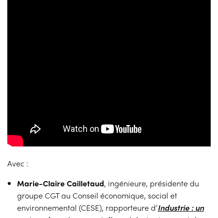
Avec :
Marie-Claire Cailletaud
, ingénieure, présidente du
groupe CGT au Conseil économique, social et
environnemental (CESE), rapporteure d’
Industrie : un