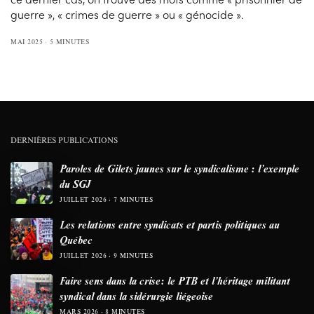
guerre », « crimes de guerre » ou « génocide ».
MAI 2025
5 MINUTES
DERNIÈRES PUBLICATIONS
Paroles de Gilets jaunes sur le syndicalisme : l’exemple
du SGJ
JUILLET 2026
7 MINUTES
Les relations entre syndicats et partis politiques au
Québec
JUILLET 2026
9 MINUTES
Faire sens dans la crise: le PTB et l’héritage militant
syndical dans la sidérurgie liégeoise
MARS 2026
8 MINUTES