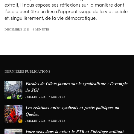
extrait, il nous expose ses réflexions sur la manière dont
l’école peut être un lieu d’apprentissage de la vie sociale
et, singulièrement, de la vie démocratique.
DÉCEMBRE 2018
4 MINUTES
DERNIÈRES PUBLICATIONS
Paroles de Gilets jaunes sur le syndicalisme : l’exemple
du SGJ
JUILLET 2026
7 MINUTES
Les relations entre syndicats et partis politiques au
Québec
JUILLET 2026
9 MINUTES
Faire sens dans la crise: le PTB et l’héritage militant