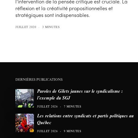
l’intervention de la pensée critique est cruciale. La
réflexion et la créativité propositionnelles et
stratégiques sont indispensables.
JUILLET 2020
3 MINUTES
DERNIÈRES PUBLICATIONS
Paroles de Gilets jaunes sur le syndicalisme :
l’exemple du SGJ
JUILLET 2026
7 MINUTES
Les relations entre syndicats et partis politiques au
Québec
JUILLET 2026
9 MINUTES