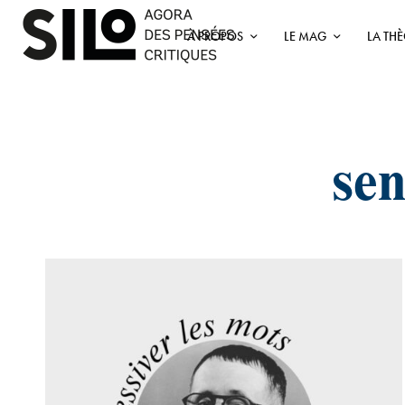
À PROPOS
LE MAG
LA TH
sen