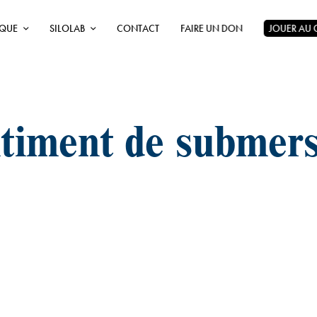
ÈQUE
SILOLAB
CONTACT
FAIRE UN DON
JOUER AU
timent de submer