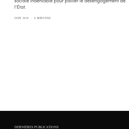
sociale indéniable pour pallier le désengagement de
l’État.
JUIN 2019
6 MINUTES
DERNIÈRES PUBLICATIONS