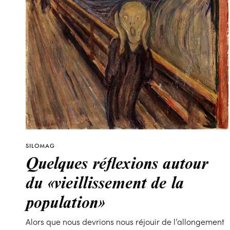
SILOMAG
Quelques réflexions autour
du «vieillissement de la
population»
Alors que nous devrions nous réjouir de l’allongement