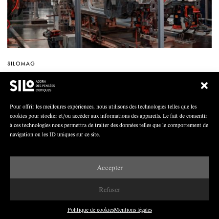
SILOMAG
Enjeux écologiques et nouveau
paradigme industriel
Pour offrir les meilleures expériences, nous utilisons des technologies telles que les
Guidé par les intérêts financiers, le système industriel se
cookies pour stocker et/ou accéder aux informations des appareils. Le fait de consentir
à ces technologies nous permettra de traiter des données telles que le comportement de
caractérise par un éclatement des chaînes de valeur qui
navigation ou les ID uniques sur ce site.
dégrade l’environnement et engendre une division du
travail fragilisant les travailleurs. Face à ces impasses,
les causes écologiques et anthropologiques se
Accepter
conjuguent. Marie-Claire Cailletaud esquisse les
contours de ce que serait une nouvelle civilisation fondée
Refuser
sur la définition collective des besoins et une véritable
économie circulaire, en déclinant des objectifs concrets,
Politique de cookies
Mentions légales
pour la France en particulier.