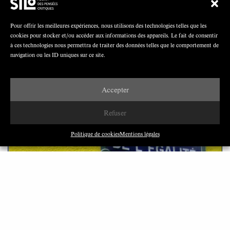
Grâce à son enquête, Valentine Trépied a pu analyser la
relation qu’ils nouent avec le personnel soignant. De
cette analyse, elle a dégagé trois formes d’expériences
Pour offrir les meilleures expériences, nous utilisons des technologies telles que les
qui découlent des ressources socio-économiques
cookies pour stocker et/ou accéder aux informations des appareils. Le fait de consentir
mobilisables. Elle nous éclaire ainsi sur des formes
à ces technologies nous permettra de traiter des données telles que le comportement de
navigation ou les ID uniques sur ce site.
d’inégalités sociales encore trop méconnues.
JUIN 2019
5 MINUTES
Accepter
Refuser
Politique de cookies
Mentions légales